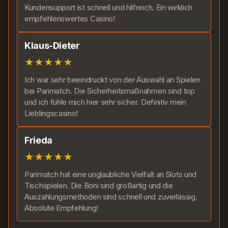
Kundensupport ist schnell und hilfreich. Ein wirklich
empfehlenswertes Casino!
Klaus-Dieter
★
★
★
★
★
Ich war sehr beeindruckt von der Auswahl an Spielen
bei Parimatch. Die Sicherheitsmaßnahmen sind top
und ich fühle mich hier sehr sicher. Definitiv mein
Lieblingscasino!
Frieda
★
★
★
★
★
Parimatch hat eine unglaubliche Vielfalt an Slots und
Tischspielen. Die Boni sind großartig und die
Auszahlungsmethoden sind schnell und zuverlässig.
Absolute Empfehlung!