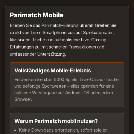
Parimatch Mobile
Erleben Sie das Parimatch-Erlebnis überall! Greifen Sie
direkt von Ihrem Smartphone aus auf Spielautomaten,
klassische Tische und authentische Live-Gaming-
Erfahrungen zu, mit schnellen Transaktionen und
umfassender Unterstützung.
Vollständiges Mobile-Erlebnis
Entdecken Sie über 5000 Spiele, Live-Casino-Tische
und sofortige Sportwetten – alles optimiert für eine
nahtlose Wiedergabe auf Android, iOS oder jedem
Browser.
Warum Parimatch mobil nutzen?
Keine Downloads erforderlich, sofort spielen