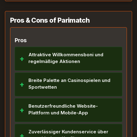
Pros & Cons of Parimatch
Pros
Attraktive Willkommensboni und
regelmäßige Aktionen
Breite Palette an Casinospielen und
Sportwetten
Benutzerfreundliche Website-
Plattform und Mobile-App
Zuverlässiger Kundenservice über