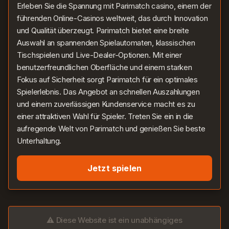
Erleben Sie die Spannung mit Parimatch casino, einem der
führenden Online-Casinos weltweit, das durch Innovation
und Qualität überzeugt. Parimatch bietet eine breite
Auswahl an spannenden Spielautomaten, klassischen
Tischspielen und Live-Dealer-Optionen. Mit einer
benutzerfreundlichen Oberfläche und einem starken
Fokus auf Sicherheit sorgt Parimatch für ein optimales
Spielerlebnis. Das Angebot an schnellen Auszahlungen
und einem zuverlässigen Kundenservice macht es zu
einer attraktiven Wahl für Spieler. Treten Sie ein in die
aufregende Welt von Parimatch und genießen Sie beste
Unterhaltung.
Jetzt spielen
⚠ Diese Website ist ein unabhängiges