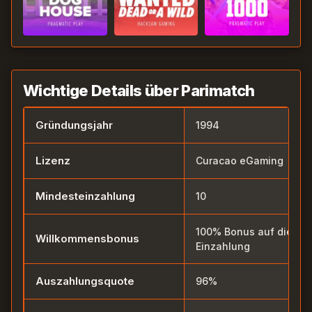
Wichtige Details über Parimatch
Gründungsjahr
1994
Lizenz
Curacao eGaming
Mindesteinzahlung
10
100% Bonus auf die ers
Willkommensbonus
Einzahlung
Auszahlungsquote
96%