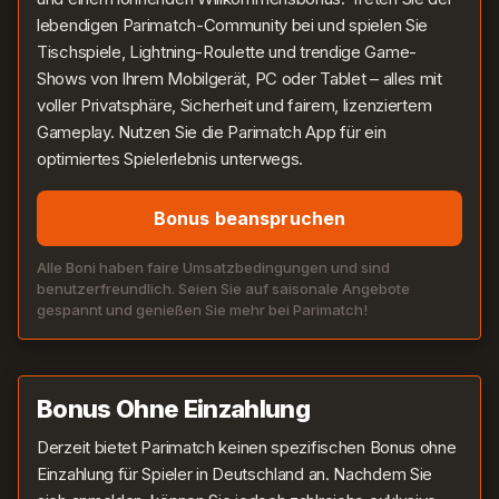
lebendigen Parimatch-Community bei und spielen Sie
Tischspiele, Lightning-Roulette und trendige Game-
Shows von Ihrem Mobilgerät, PC oder Tablet – alles mit
voller Privatsphäre, Sicherheit und fairem, lizenziertem
Gameplay. Nutzen Sie die Parimatch App für ein
optimiertes Spielerlebnis unterwegs.
Bonus beanspruchen
Alle Boni haben faire Umsatzbedingungen und sind
benutzerfreundlich. Seien Sie auf saisonale Angebote
gespannt und genießen Sie mehr bei Parimatch!
Bonus Ohne Einzahlung
Derzeit bietet Parimatch keinen spezifischen Bonus ohne
Einzahlung für Spieler in Deutschland an. Nachdem Sie