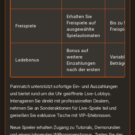
Erhalten Sie
Freispiele auf
Bis zu 50
Freispiele
ausgewählte
Freispiele
Spielautomaten
Bonus auf
weitere
Variable
Ladebonus
Einzahlungen
Beträge
nach der ersten
Parimatch unterstützt sofortige Ein- und Auszahlungen
und bietet rund um die Uhr geöffnete Live-Lobbys.
Interagieren Sie direkt mit professionellen Dealern,
nehmen Sie an Sonderaktionen für Live-Spiele teil und
genießen Sie exklusive Tische mit VIP-Erlebnissen.
Neue Spieler erhalten Zugang zu Tutorials, Demorunden
und einem lohnenden Willkommensbonus. Treten Sie der