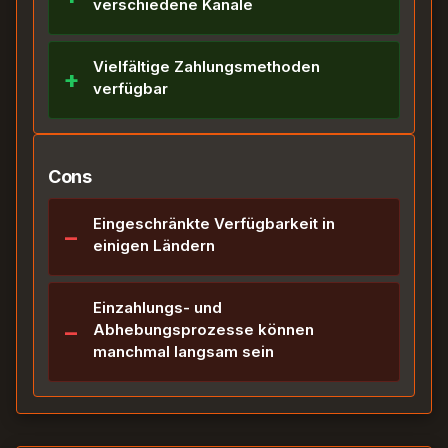
verschiedene Kanäle
Vielfältige Zahlungsmethoden
verfügbar
Cons
Eingeschränkte Verfügbarkeit in
einigen Ländern
Einzahlungs- und
Abhebungsprozesse können
manchmal langsam sein