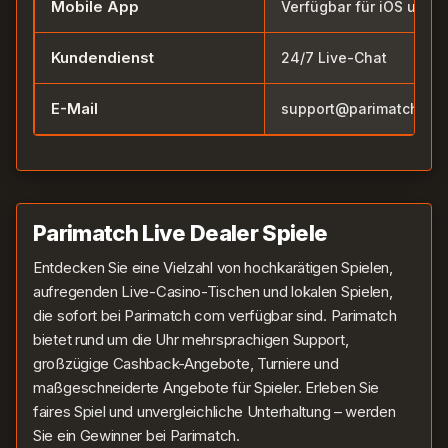
Mobile App
Verfügbar für iOS und 
Kundendienst
24/7 Live-Chat
E-Mail
support@parimatch.co
Parimatch Live Dealer Spiele
Entdecken Sie eine Vielzahl von hochkarätigen Spielen,
aufregenden Live-Casino-Tischen und lokalen Spielen,
die sofort bei Parimatch com verfügbar sind. Parimatch
bietet rund um die Uhr mehrsprachigen Support,
großzügige Cashback-Angebote, Turniere und
maßgeschneiderte Angebote für Spieler. Erleben Sie
faires Spiel und unvergleichliche Unterhaltung – werden
Sie ein Gewinner bei Parimatch.