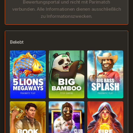
Bewertungsportal und nicht mit Parimatch
verbunden. Alle Informationen dienen ausschließlich
zu Informationszwecken.
Beliebt