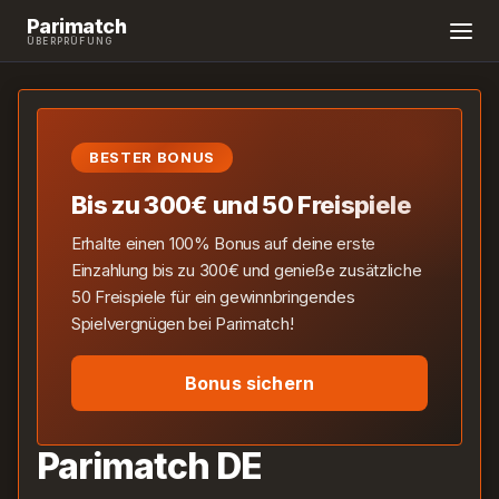
Parimatch
ÜBERPRÜFUNG
BESTER BONUS
Bis zu 300€ und 50 Freispiele
Erhalte einen 100% Bonus auf deine erste
Einzahlung bis zu 300€ und genieße zusätzliche
50 Freispiele für ein gewinnbringendes
Spielvergnügen bei Parimatch!
Bonus sichern
Parimatch DE